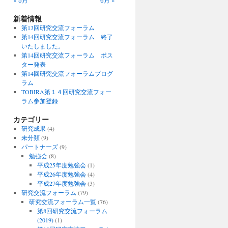
新着情報
第13回研究交流フォーラム
第14回研究交流フォーラム 終了
いたしました。
第14回研究交流フォーラム ポス
ター発表
第14回研究交流フォーラムプログ
ラム
TOBIRA第１４回研究交流フォー
ラム参加登録
カテゴリー
研究成果
(4)
未分類
(9)
パートナーズ
(9)
勉強会
(8)
平成25年度勉強会
(1)
平成26年度勉強会
(4)
平成27年度勉強会
(3)
研究交流フォーラム
(79)
研究交流フォーラム一覧
(76)
第8回研究交流フォーラム
(2019)
(1)