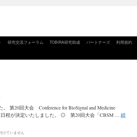
ト
研究交流フォーラム
TOBIRA研究助成
パートナーズ
利用規約
子
大会 Conference for BioSignal and Medicine
の開催日程が決定いたしました。 ◎ 第20回大会「CBSM …
続
付けていません