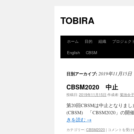
コ
ン
TOBIRA
テ
ン
ツ
へ
ス
ホーム
目的
組織
プロジェク
キ
ッ
English
CBSM
プ
2019年11月15日
日別アーカイブ:
CBSM2020 中止
投稿日:
2019年11月15日
作成者:
菊池令
第20回CBSMは中止となりました。 第20回
(CBSM) 「CBSM2020」
きを読む
→
CBSM2020
カテゴリー:
CBSM2020
|
コメントを受け