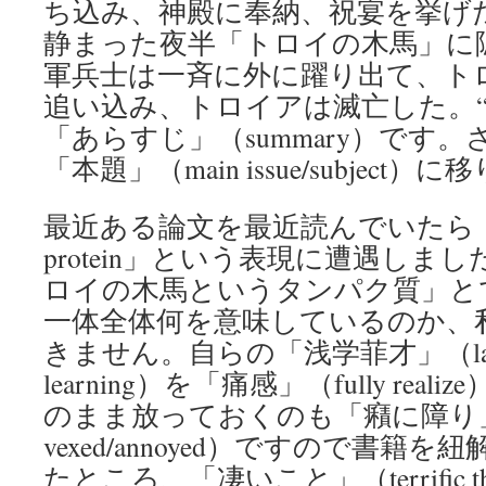
ち込み、神殿に奉納、祝宴を挙げ
静まった夜半「トロイの木馬」に
軍兵士は一斉に外に躍り出て、ト
追い込み、トロイアは滅亡した。
「あらすじ」（summary）です
「本題」（main issue/subject）
最近ある論文を最近読んでいたら「Troj
protein」という表現に遭遇しま
ロイの木馬というタンパク質」と
一体全体何を意味しているのか、
きません。自らの「浅学菲才」（lack of 
learning）を「痛感」（fully re
のまま放っておくのも「癪に障り」（
vexed/annoyed）ですので書籍
たところ、「凄いこと」（terrific 