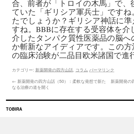
合、前者が「トロイの木馬」で、
ていた「ギリシア軍兵士」ですね
たでしょうか？ギリシア神話に準
すね。BBBに存在する受容体を介
介したタンパク質性医薬品の脳へ
か斬新なアイディアです。この方
の臨床治験が二品目欧米諸国で進
カテゴリー:
新薬開発の四方山話
,
コラム
パーマリンク
←
新薬開発の四方山話（50）：柔軟な発想で新た
新薬開発の
なる治療の道を開く
TOBIRA