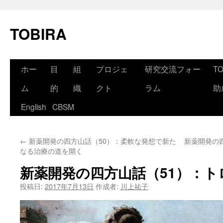
コ
ン
TOBIRA
テ
ン
ツ
へ
ホー
目
組
プロジェ
研究交流フォー
T
ス
キ
ッ
ム
的
織
クト
ラム
助
プ
English
CBSM
←
新薬開発の四方山話（50）：柔軟な発想で新た
新薬開発の
なる治療の道を開く
新薬開発の四方山話（51）：ト
投稿日:
2017年7月13日
作成者:
川上祐子