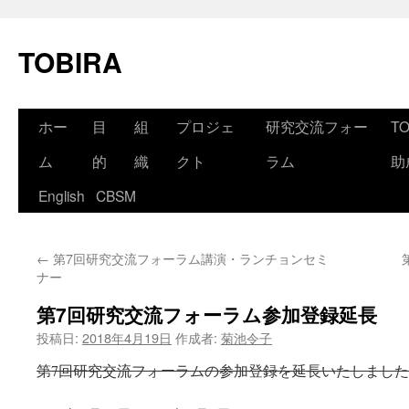
コ
ン
TOBIRA
テ
ン
ツ
へ
ホー
目
組
プロジェ
研究交流フォー
T
ス
キ
ッ
ム
的
織
クト
ラム
助
プ
English
CBSM
←
第7回研究交流フォーラム講演・ランチョンセミ
ナー
第7回研究交流フォーラム参加登録延長
投稿日:
2018年4月19日
作成者:
菊池令子
第7回研究交流フォーラムの参加登録を延長いたしまし