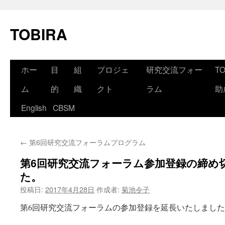
コ
ン
TOBIRA
テ
ン
ツ
へ
ホー
目
組
プロジェ
研究交流フォー
T
ス
キ
ッ
ム
的
織
クト
ラム
助
プ
English
CBSM
←
第6回研究交流フォーラムプログラム
第6回研究交流フォーラム参加登録の締め
た。
投稿日:
2017年4月28日
作成者:
菊池令子
第6回研究交流フォーラムの参加登録を延長いたしまし