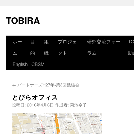
コ
ン
TOBIRA
テ
ン
ツ
へ
ホー
目
組
プロジェ
研究交流フォー
T
ス
キ
ッ
ム
的
織
クト
ラム
助
プ
English
CBSM
←
パートナーズH27年-第3回勉強会
とびらオフィス
投稿日:
2016年4月6日
作成者:
菊池令子