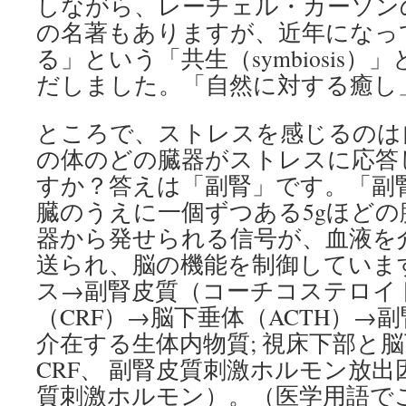
しながら、レーチェル・カーソン
の名著もありますが、近年になっ
る」という「共生（symbiosis
だしました。「自然に対する癒し
ところで、ストレスを感じるのは
の体のどの臓器がストレスに応答
すか？答えは「副腎」です。「副
臓のうえに一個ずつある5gほど
器から発せられる信号が、血液を
送られ、脳の機能を制御していま
ス→副腎皮質（コーチコステロイ
（CRF）→脳下垂体（ACTH）→
介在する生体内物質; 視床下部と脳
CRF、 副腎皮質刺激ホルモン放出因子
質刺激ホルモン）。（医学用語で