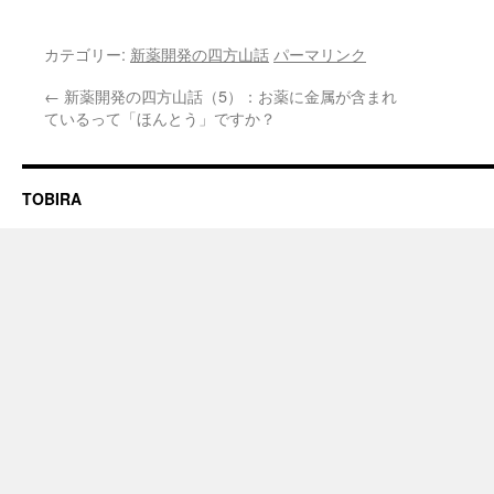
カテゴリー:
新薬開発の四方山話
パーマリンク
←
新薬開発の四方山話（5）：お薬に金属が含まれ
ているって「ほんとう」ですか？
TOBIRA