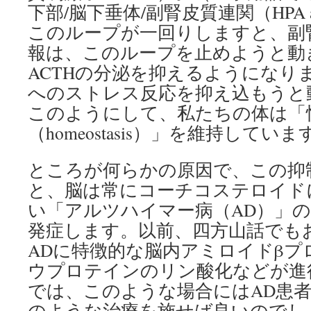
下部/脳下垂体/副腎皮質連関（HPA 
このループが一回りしますと、副
報は、このループを止めようと動き
ACTHの分泌を抑えるようになり
へのストレス反応を抑え込もうと
このようにして、私たちの体は「
（homeostasis）」を維持していま
ところが何らかの原因で、この抑
と、脳は常にコーチコステロイド
い「アルツハイマー病（AD）」
発症します。以前、四方山話でも
ADに特徴的な脳内アミロイドβプ
ウプロテインのリン酸化などが進
では、このような場合にはAD患
のような治療を施せば良いのでし