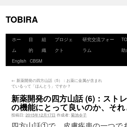
コ
ン
TOBIRA
テ
ン
ツ
へ
ホー
目
組
プロジェ
研究交流フォー
T
ス
キ
ッ
ム
的
織
クト
ラム
助
プ
English
CBSM
←
新薬開発の四方山話（5）：お薬に金属が含まれ
ているって「ほんとう」ですか？
新薬開発の四方山話 (6)：ス
の機能にとって良いのか、それ
投稿日:
2015年12月17日
作成者:
菊池令子
四方山話①で、皮膚疾患の一つで