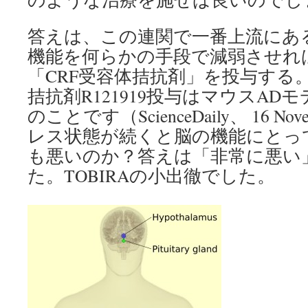
答えは、この連関で一番上流にある
機能を何らかの手段で減弱させれ
「CRF受容体拮抗剤」を投与する。
拮抗剤R121919投与はマウスA
のことです（ScienceDaily、 16 Nov
レス状態が続くと脳の機能にとっ
も悪いのか？答えは「非常に悪い
た。TOBIRAの小出徹でした。