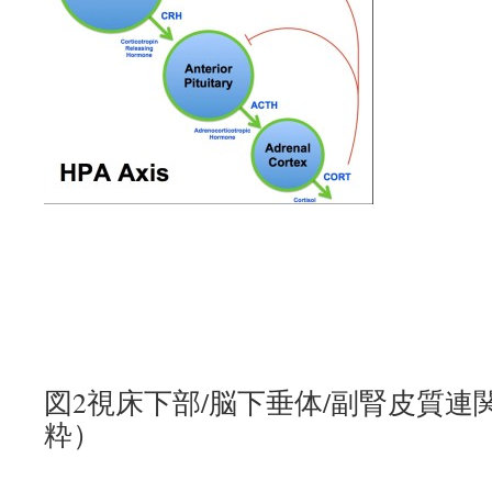
図2視床下部/脳下垂体/副腎皮質連関（W
粋）